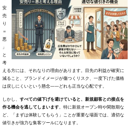
安
売
り
＝
悪
」
と
考
える方には、それなりの理由があります。目先の利益が確実に
減ること、ブランドイメージが傷つくリスク、一度下げた価格
は戻しにくいという懸念——どれも正当な心配です。
しかし、
すべての値下げを避けていると、新規顧客との接点を
作る機会を逃してしまいます
。特に新規オープン時や閑散期な
ど、「まずは体験してもらう」ことが重要な場面では、適切な
値引きが強力な集客ツールになります。