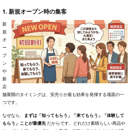
1. 新規オープン時の集客
新
規
オ
ー
プ
ン
や
新
店
舗展開のタイミングは、安売りが最も効果を発揮する場面の一
つです。
なぜなら、
まずは「知ってもらう」「来てもらう」「体験して
もらう」ことが最優先
だからです。どれだけ素晴らしい商品や