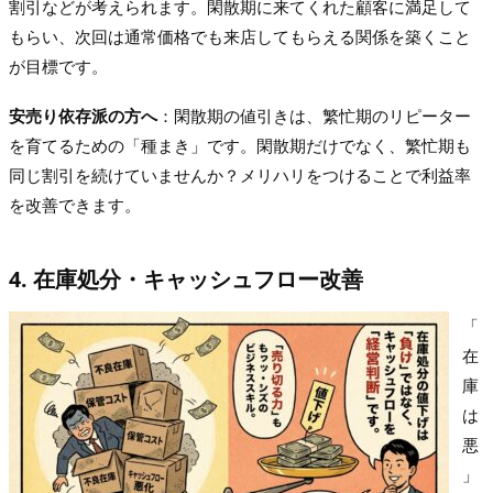
割引などが考えられます。閑散期に来てくれた顧客に満足して
もらい、次回は通常価格でも来店してもらえる関係を築くこと
が目標です。
安売り依存派の方へ
：閑散期の値引きは、繁忙期のリピーター
を育てるための「種まき」です。閑散期だけでなく、繁忙期も
同じ割引を続けていませんか？メリハリをつけることで利益率
を改善できます。
4. 在庫処分・キャッシュフロー改善
「
在
庫
は
悪
」