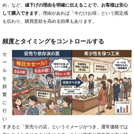
め」など、
値下げの理由を明確に伝えることで、お客様は安心
して購入できます
。理由があれば「今だけお得」という限定感
も伝わり、購買意欲を高める効果もあります。
頻度とタイミングをコントロールする
セ
ー
ル
を
頻
繁
に
行
い
すぎると「安売りの店」というイメージがつき、通常価格では