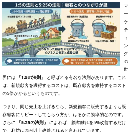
マ
ー
ケ
テ
ィ
ン
グ
の
世
界には
「1:5の法則」
と呼ばれる有名な法則があります。これ
は、新規顧客を獲得するコストは、既存顧客を維持するコスト
の5倍かかるというものです。
つまり、同じ売上を上げるなら、新規顧客に販売するよりも既
存顧客にリピートしてもらう方が、はるかに効率的なのです。
さらに
「5:25の法則」
によれば、顧客離れを5%改善するだけ
で、利益は25%以上改善されると言われています。