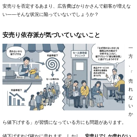
安売りを否定するあまり、広告費ばかりかさんで顧客が増えな
い——そんな状況に陥っていないでしょうか？
安売り依存派が気づいていないこと
一
方
、
「
売
れ
な
い
か
ら値下げする」が習慣になっている方にも問題があります。
値下げすれば確かに売れます。しかし、
安売りでしか売れない