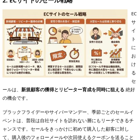
2. ECサイトのセール戦略
EC
サ
イ
ト
に
お
け
る
セ
ールは、
新規顧客の獲得とリピーター育成を同時に狙える
絶好
の機会です。
ブラックフライデーやサイバーマンデー、季節ごとのセールイ
ベントは、普段は自社サイトを訪れない層にもリーチできるチ
ャンスです。セールをきっかけに初めて購入した顧客に対し
て、購入後のフォローメールや次回使えるクーポンを送ること