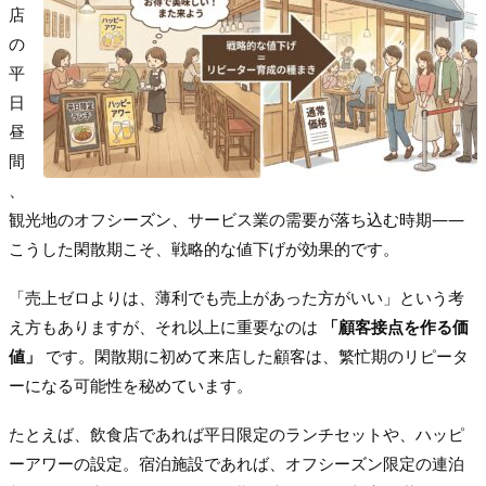
店
の
平
日
昼
間
、
観光地のオフシーズン、サービス業の需要が落ち込む時期——
こうした閑散期こそ、戦略的な値下げが効果的です。
「売上ゼロよりは、薄利でも売上があった方がいい」という考
え方もありますが、それ以上に重要なのは
「顧客接点を作る価
値」
です。閑散期に初めて来店した顧客は、繁忙期のリピータ
ーになる可能性を秘めています。
たとえば、飲食店であれば平日限定のランチセットや、ハッピ
ーアワーの設定。宿泊施設であれば、オフシーズン限定の連泊