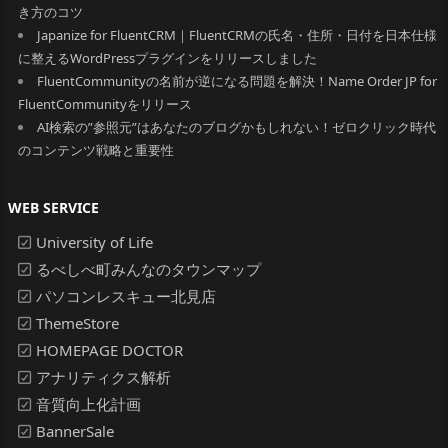
き方のコツ
Japanize for FluentCRM｜FluentCRMの氏名・住所・日付を日本仕様
に整えるWordPressプラグインをリリースしました
FluentCommunityの名前が逆になる問題を解決！Name Order JP for
FluentCommunityをリリース
AI検索の”参照元”はあなたのブログかもしれない！ゼロクリック時代
のコンテンツ戦略と重要性
WEB SERVICE
University of Life
るべしべ町みんなのタウンマップ
パソコンレスキュー北見店
ThemeStore
HOMEPAGE DOCTOR
アナリティクス解析
音質向上化計画
BannerSale