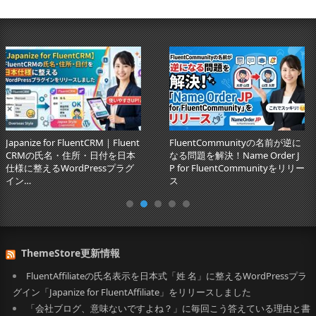
Japanize for FluentCRM｜Fluent
FluentCommunityの名前が逆に
CRMの氏名・住所・日付を日本
なる問題を解決！Name Order J
仕様に整えるWordPressプラグ
P for FluentCommunityをリリー
イン…
ス
ThemeStore更新情報
FluentAffiliateの氏名表示を日本式「姓 名」に整えるWordPressプラ
グイン「Japanize for FluentAffiliate」をリリースしました
「会社ブログ、意味ないですよね？」に毎回こう答えている理由と書