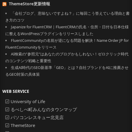
ThemeStore更新情報
「会社ブログ、意味ないですよね？」に毎回こう答えている理由と書
き方のコツ
Japanize for FluentCRM｜FluentCRMの氏名・住所・日付を日本仕様
に整えるWordPressプラグインをリリースしました
FluentCommunityの名前が逆になる問題を解決！Name Order JP for
FluentCommunityをリリース
AI検索の”参照元”はあなたのブログかもしれない！ゼロクリック時代
のコンテンツ戦略と重要性
生成AI時代のSEO新基準「GEO」とは？自社ブランドをAIに推薦させ
るGEO対策の具体策
WEB SERVICE
University of Life
るべしべ町みんなのタウンマップ
パソコンレスキュー北見店
ThemeStore