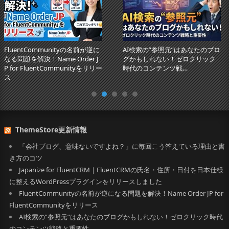
FluentCommunityの名前が逆に
AI検索の”参照元”はあなたのブロ
なる問題を解決！Name Order J
グかもしれない！ゼロクリック
P for FluentCommunityをリリー
時代のコンテンツ戦…
ス
ThemeStore更新情報
「会社ブログ、意味ないですよね？」に毎回こう答えている理由と書
き方のコツ
Japanize for FluentCRM｜FluentCRMの氏名・住所・日付を日本仕様
に整えるWordPressプラグインをリリースしました
FluentCommunityの名前が逆になる問題を解決！Name Order JP for
FluentCommunityをリリース
AI検索の”参照元”はあなたのブログかもしれない！ゼロクリック時代
のコンテンツ戦略と重要性