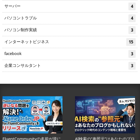
サーバー
4
パソコントラブル
4
パソコン制作実績
3
インターネットビジネス
15
facebook
3
企業コンサルタント
3
unityの名前が逆に
AI検索の”参照元”はあなたのブロ
生成AI時代の