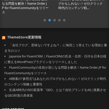
me Order J
グかもしれない！ゼロクリック
とは？自社ブ
Communityをリリー
時代のコンテンツ戦…
させるGEO
ThemeStore更新情報
「会社ブログ、意味ないですよね？」に毎回こう答えている理由と書
き方のコツ
Japanize for FluentCRM｜FluentCRMの氏名・住所・日付を日本仕様
に整えるWordPressプラグインをリリースしました
FluentCommunityの名前が逆になる問題を解決！Name Order JP for
FluentCommunityをリリース
AI検索の”参照元”はあなたのブログかもしれない！ゼロクリック時代
のコンテンツ戦略と重要性
生成AI時代のSEO新基準「GEO」とは？自社ブランドをAIに推薦させ
るGEO対策の具体策