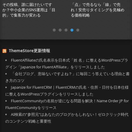
その投稿、誰に届けたいです
「点」で売るなら「線」で売
か？中小企業のSNS運用は「目
れ！安売りタイミングを見極め
的」で集客力が変わる
る価格戦略
ThemeStore更新情報
FluentAffiliateの氏名表示を日本式「姓 名」に整えるWordPressプラ
グイン「Japanize for FluentAffiliate」をリリースしました
「会社ブログ、意味ないですよね？」に毎回こう答えている理由と書
き方のコツ
Japanize for FluentCRM｜FluentCRMの氏名・住所・日付を日本仕様
に整えるWordPressプラグインをリリースしました
FluentCommunityの名前が逆になる問題を解決！Name Order JP for
FluentCommunityをリリース
AI検索の”参照元”はあなたのブログかもしれない！ゼロクリック時代
のコンテンツ戦略と重要性