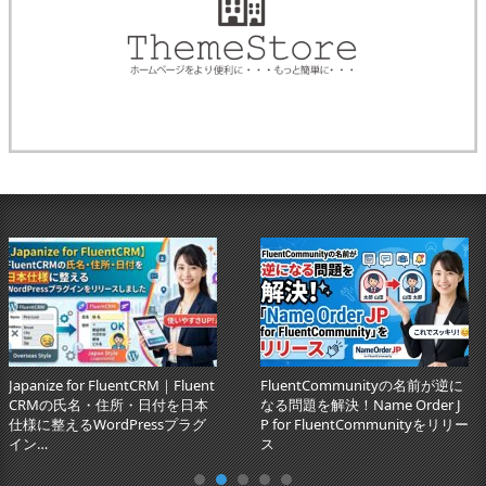
Japanize for FluentCRM｜Fluent
FluentCommunityの名前が逆に
CRMの氏名・住所・日付を日本
なる問題を解決！Name Order J
仕様に整えるWordPressプラグ
P for FluentCommunityをリリー
イン…
ス