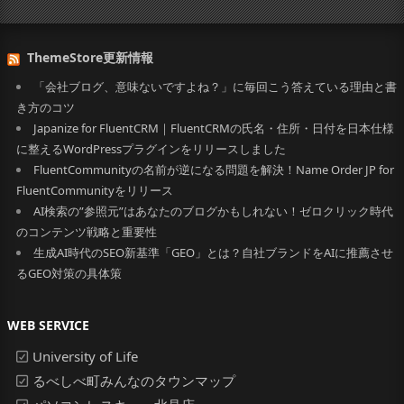
ThemeStore更新情報
「会社ブログ、意味ないですよね？」に毎回こう答えている理由と書
き方のコツ
Japanize for FluentCRM｜FluentCRMの氏名・住所・日付を日本仕様
に整えるWordPressプラグインをリリースしました
FluentCommunityの名前が逆になる問題を解決！Name Order JP for
FluentCommunityをリリース
AI検索の”参照元”はあなたのブログかもしれない！ゼロクリック時代
のコンテンツ戦略と重要性
生成AI時代のSEO新基準「GEO」とは？自社ブランドをAIに推薦させ
るGEO対策の具体策
WEB SERVICE
University of Life
るべしべ町みんなのタウンマップ