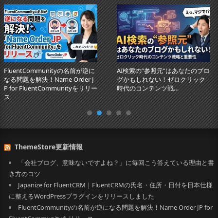
FluentCommunityの名前が逆に
AI検索の”参照元”はあなたのブロ
なる問題を解決！Name Order J
グかもしれない！ゼロクリック
P for FluentCommunityをリリー
時代のコンテンツ戦…
ス
ThemeStore更新情報
「会社ブログ、意味ないですよね？」に毎回こう答えている理由と書
き方のコツ
Japanize for FluentCRM｜FluentCRMの氏名・住所・日付を日本仕様
に整えるWordPressプラグインをリリースしました
FluentCommunityの名前が逆になる問題を解決！Name Order JP for