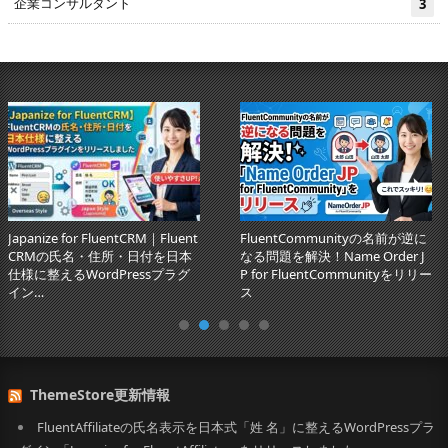
企業コンサルタント
3
AI検索の”参照元”はあなたのブロ
生成AI時代のSEO新基準「GEO」
グかもしれない！ゼロクリック
とは？自社ブランドをAIに推薦
時代のコンテンツ戦…
させるGEO対策の具体策
ThemeStore更新情報
FluentAffiliateの氏名表示を日本式「姓 名」に整えるWordPressプラ