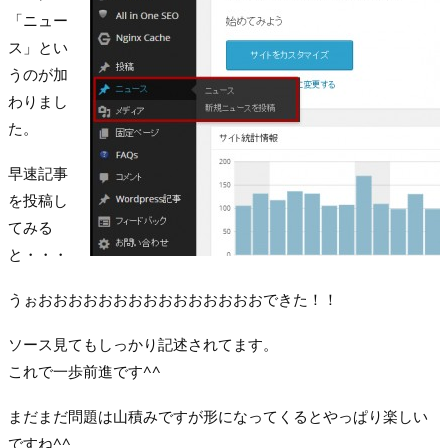
「ニュー
ス」とい
うのが加
わりまし
た。
早速記事
を投稿し
てみる
と・・・
うぉおおおおおおおおおおおおおおおできた！！
ソース見てもしっかり記述されてます。
これで一歩前進です^^
まだまだ問題は山積みですが形になってくるとやっぱり楽しい
ですね^^