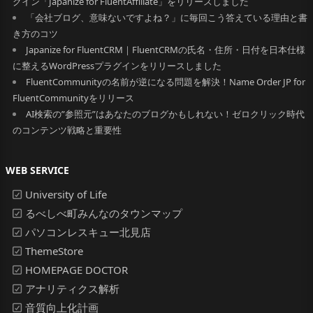
グイン「Japanize for FluentAffiliate」をリリースしました
「会社ブログ、意味ないですよね？」に毎回こう答えている理由と書
き方のコツ
Japanize for FluentCRM｜FluentCRMの氏名・住所・日付を日本仕様
に整えるWordPressプラグインをリリースしました
FluentCommunityの名前が逆になる問題を解決！Name Order JP for
FluentCommunityをリリース
AI検索の”参照元”はあなたのブログかもしれない！ゼロクリック時代
のコンテンツ戦略と重要性
WEB SERVICE
University of Life
るべしべ町みんなのタウンマップ
パソコンレスキュー北見店
ThemeStore
HOMEPAGE DOCTOR
アナリティクス解析
音質向上化計画