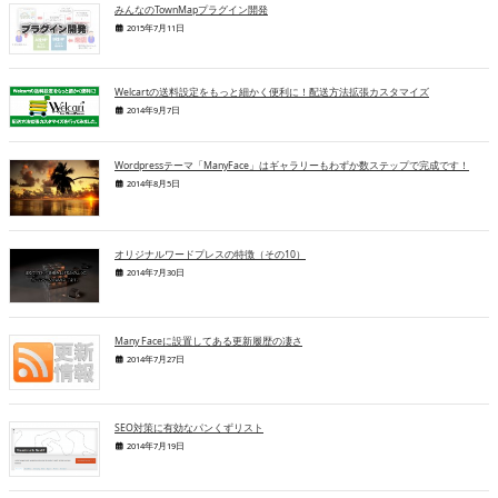
みんなのTownMapプラグイン開発
2015年7月11日
Welcartの送料設定をもっと細かく便利に！配送方法拡張カスタマイズ
2014年9月7日
Wordpressテーマ「ManyFace」はギャラリーもわずか数ステップで完成です！
2014年8月5日
オリジナルワードプレスの特徴（その10）
2014年7月30日
Many Faceに設置してある更新履歴の凄さ
2014年7月27日
SEO対策に有効なパンくずリスト
2014年7月19日