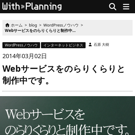
ホーム
>
blog
>
WordPressノウハウ
>
Webサービスをのらりくらりと制作中です。
石原 大樹
WordPressノウハウ
インターネットビジネス
2014
年
03月
02
日
Webサービスをのらりくらりと
制作中です。