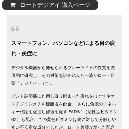
ロートデジアイ 購入ページ
スマートフォン、パソコンなどによる目の疲
れ・炎症に
デジタル機器から発せられるブルーライトの性質を徹
底的に研究し、その対策を詰め込んだ一滴がロート目
薬「デジアイ」です。
ピント調節筋に作用し凝り固まった疲れをほぐすネオ
スチグミンメチル硫酸塩を配合。 さらに角膜のエネル
ギー代謝を促進し修復を促す FAD※1（活性型ビタミン
B2）も配合。この黄色ビタミンは光に対して分解しや
すい不安定な成分でしたが、ロート製薬が培った配合