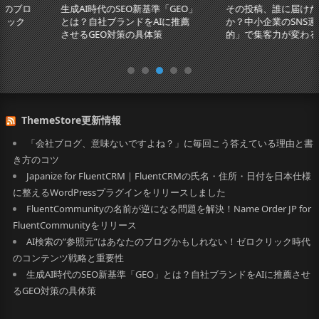
生成AI時代のSEO新基準「GEO」
その投稿、誰に届けたいです
とは？自社ブランドをAIに推薦
か？中小企業のSNS運用は「目
させるGEO対策の具体策
的」で集客力が変わる
ThemeStore更新情報
「会社ブログ、意味ないですよね？」に毎回こう答えている理由と書
き方のコツ
Japanize for FluentCRM｜FluentCRMの氏名・住所・日付を日本仕様
に整えるWordPressプラグインをリリースしました
FluentCommunityの名前が逆になる問題を解決！Name Order JP for
FluentCommunityをリリース
AI検索の”参照元”はあなたのブログかもしれない！ゼロクリック時代
のコンテンツ戦略と重要性
生成AI時代のSEO新基準「GEO」とは？自社ブランドをAIに推薦させ
るGEO対策の具体策