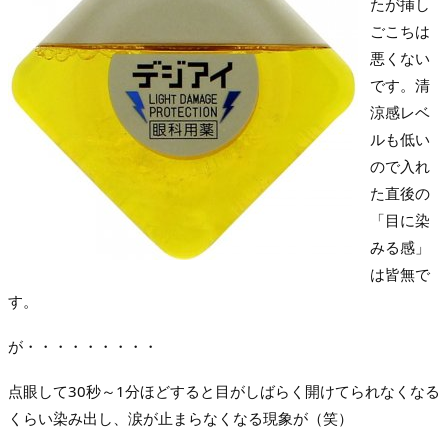
たが挿し
ごこちは
悪くない
です。清
涼感レベ
ルも低い
ので入れ
た直後の
「目に染
みる感」
は皆無で
す。
が・・・・・・・・・
点眼して30秒～1分ほどすると目がしばらく開けてられなくなる
くらい染み出し、涙が止まらなくなる現象が（笑）