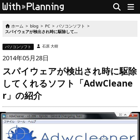
ホーム
>
blog
>
PC
>
パソコンソフト
>
スパイウェアが検出され時に駆除してくれるソフト「AdwCleaner」の紹介
石原 大樹
パソコンソフト
2014
年
05月
28
日
スパイウェアが検出され時に駆除
してくれるソフト「AdwCleane
r」の紹介