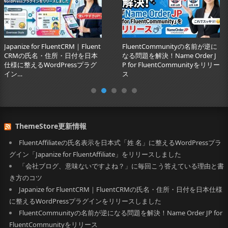
AI検索の”参照元”はあなたのブロ
生成AI時代のSEO新基準「GEO」
グかもしれない！ゼロクリック
とは？自社ブランドをAIに推薦
時代のコンテンツ戦…
させるGEO対策の具体策
ThemeStore更新情報
FluentAffiliateの氏名表示を日本式「姓 名」に整えるWordPressプラ
グイン「Japanize for FluentAffiliate」をリリースしました
「会社ブログ、意味ないですよね？」に毎回こう答えている理由と書
き方のコツ
Japanize for FluentCRM｜FluentCRMの氏名・住所・日付を日本仕様
に整えるWordPressプラグインをリリースしました
FluentCommunityの名前が逆になる問題を解決！Name Order JP for
FluentCommunityをリリース