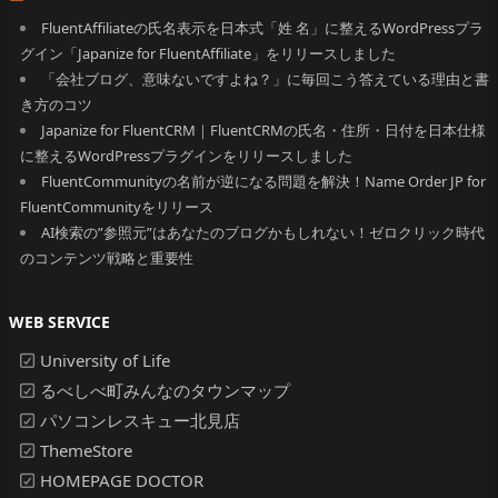
FluentAffiliateの氏名表示を日本式「姓 名」に整えるWordPressプラ
グイン「Japanize for FluentAffiliate」をリリースしました
「会社ブログ、意味ないですよね？」に毎回こう答えている理由と書
き方のコツ
Japanize for FluentCRM｜FluentCRMの氏名・住所・日付を日本仕様
に整えるWordPressプラグインをリリースしました
FluentCommunityの名前が逆になる問題を解決！Name Order JP for
FluentCommunityをリリース
AI検索の”参照元”はあなたのブログかもしれない！ゼロクリック時代
のコンテンツ戦略と重要性
WEB SERVICE
University of Life
るべしべ町みんなのタウンマップ
パソコンレスキュー北見店
ThemeStore
HOMEPAGE DOCTOR