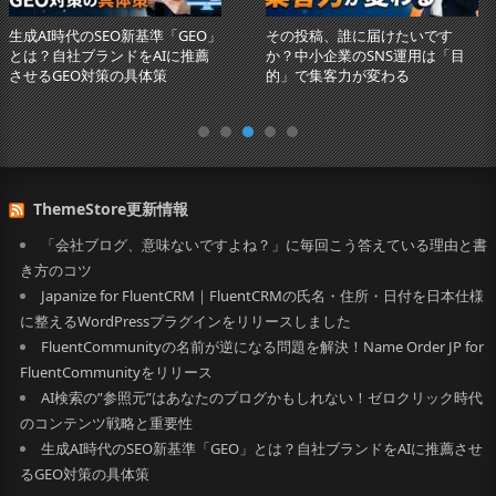
生成AI時代のSEO新基準「GEO」
その投稿、誰に届けたいです
とは？自社ブランドをAIに推薦
か？中小企業のSNS運用は「目
させるGEO対策の具体策
的」で集客力が変わる
ThemeStore更新情報
「会社ブログ、意味ないですよね？」に毎回こう答えている理由と書
き方のコツ
Japanize for FluentCRM｜FluentCRMの氏名・住所・日付を日本仕様
に整えるWordPressプラグインをリリースしました
FluentCommunityの名前が逆になる問題を解決！Name Order JP for
FluentCommunityをリリース
AI検索の”参照元”はあなたのブログかもしれない！ゼロクリック時代
のコンテンツ戦略と重要性
生成AI時代のSEO新基準「GEO」とは？自社ブランドをAIに推薦させ
るGEO対策の具体策