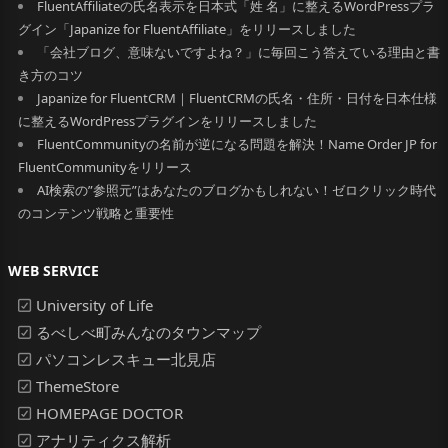
FluentAffiliateの氏名表示を日本式「姓 名」に整えるWordPressプラ
グイン「Japanize for FluentAffiliate」をリリースしました
「会社ブログ、意味ないですよね？」に毎回こう答えている理由と書
き方のコツ
Japanize for FluentCRM｜FluentCRMの氏名・住所・日付を日本仕様
に整えるWordPressプラグインをリリースしました
FluentCommunityの名前が逆になる問題を解決！Name Order JP for
FluentCommunityをリリース
AI検索の”参照元”はあなたのブログかもしれない！ゼロクリック時代
のコンテンツ戦略と重要性
WEB SERVICE
University of Life
るべしべ町みんなのタウンマップ
パソコンレスキュー北見店
ThemeStore
HOMEPAGE DOCTOR
アナリティクス解析