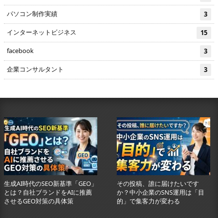
パソコン制作実績
3
インターネットビジネス
15
facebook
3
企業コンサルタント
3
生成AI時代のSEO新基準「GEO」
その投稿、誰に届けたいです
とは？自社ブランドをAIに推薦
か？中小企業のSNS運用は「目
させるGEO対策の具体策
的」で集客力が変わる