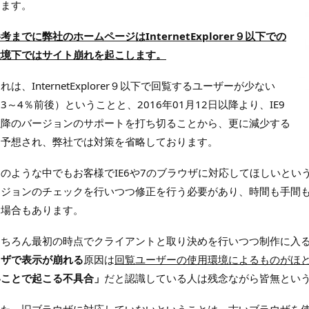
ります。
考までに弊社のホームページはInternetExplorer９以下での
環境下ではサイト崩れを起こします。
れは、InternetExplorer９以下で回覧するユーザーが少ない
3～4％前後）ということと、2016年01月12日以降より、IE9
以降のバージョンのサポートを打ち切ることから、更に減少する
と予想され、弊社では対策を省略しております。
そのような中でもお客様でIE6や7のブラウザに対応してほしいと
ージョンのチェックを行いつつ修正を行う必要があり、時間も手間
く場合もあります。
もちろん最初の時点でクライアントと取り決めを行いつつ制作に入
ウザで表示が崩れる
原因は
回覧ユーザーの使用環境によるものがほ
いことで起こる不具合」
だと認識している人は残念ながら皆無とい
また、旧ブラウザに対応していないということは、古いブラウザを