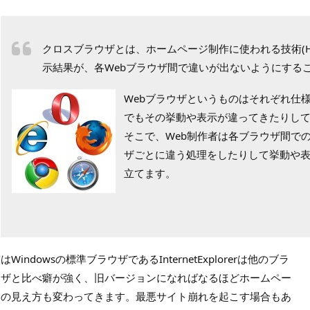
クロスブラウザとは、ホームページ制作に使われる技術(HTML・
示結果が、各Webブラウザ間で違いが出ないようにする
Webブラウザというものはそれぞれ仕
でもその挙動や表示が違ってきたりし
そこで、Web制作者は各ブラウザ間で
ザごとに違う処理をしたりして挙動や
立てます。
はWindowsの標準ブラウザであるInternetExplorerは他のブラ
ウザと比べ癖が強く、旧バージョンになればなるほどホームペー
ジの見え方も変わってきます。最悪サイト崩れを起こす場合もあ