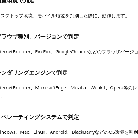
回覧環境で判定
デスクトップ環境、モバイル環境を判別した際に、動作します。
ブラウザ種別、バージョンで判定
nternetExplorer、FireFox、GoogleChromeなどのブラ
レンダリングエンジンで判定
nternetExplorer、MicrosoftEdge、Mozilla、Webki
す。
オペレーティングシステムで判定
indows、Mac、Linux、Android、BlackBerryなどのOS環